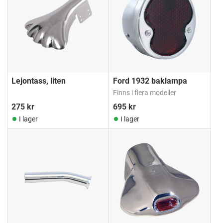
Lejontass, liten
Ford 1932 baklampa
Finns i flera modeller
275
kr
695
kr
I lager
I lager