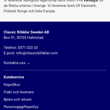
Vi levererar vanligtvis lagerförda varor inom
1–3 vardagar
till
de flesta orterna i Sverige. Vi levererar även till Danmark,
Finland, Norge och hela Europa.
Classic Bildelar Sweden AB
Box 91, 30103 Halmstad
Telefon:
0371-323 33
E-post:
info@classicbildelar.com
Kontakta oss
→
Kundservice
Köpvillkor
Frakt och leverans
Byten och returer
Personuppgiftspolicy