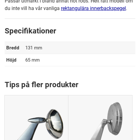
Passar utmärkt i bland annat hot rods. Helt rätt modell om
du inte vill ha vår vanliga
rektangulära innerbackspegel
.
Specifikationer
Bredd
131 mm
Höjd
65 mm
Tips på fler produkter