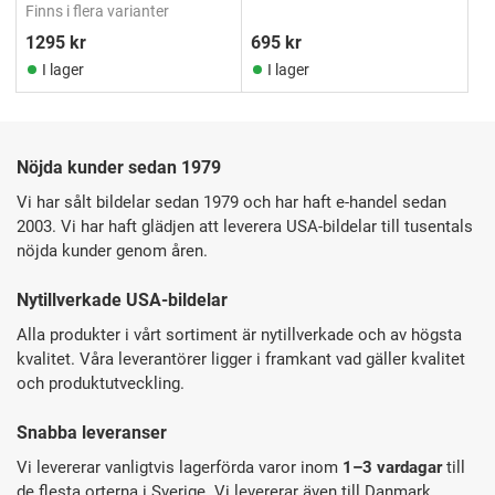
Finns i flera varianter
1295
kr
695
kr
I lager
I lager
Nöjda kunder sedan 1979
Vi har sålt bildelar sedan 1979 och har haft e-handel sedan
2003. Vi har haft glädjen att leverera USA-bildelar till tusentals
nöjda kunder genom åren.
Nytillverkade USA-bildelar
Alla produkter i vårt sortiment är nytillverkade och av högsta
kvalitet. Våra leverantörer ligger i framkant vad gäller kvalitet
och produktutveckling.
Snabba leveranser
Vi levererar vanligtvis lagerförda varor inom
1–3 vardagar
till
de flesta orterna i Sverige. Vi levererar även till Danmark,