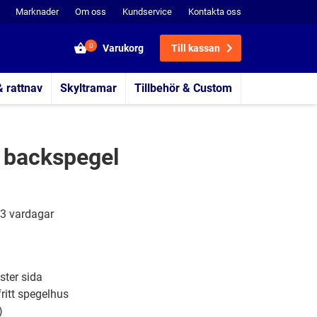
Marknader
Om oss
Kundservice
Kontakta oss
0
Varukorg
Till kassan
& rattnav
Skyltramar
Tillbehör & Custom
 backspegel
3 vardagar
ster sida
ritt spegelhus
)