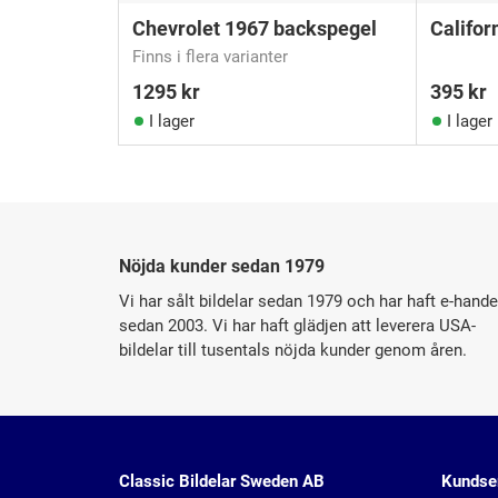
Chevrolet 1967 backspegel
Califor
Finns i flera varianter
1295
kr
395
kr
I lager
I lager
Nöjda kunder sedan 1979
Vi har sålt bildelar sedan 1979 och har haft e-hande
sedan 2003. Vi har haft glädjen att leverera USA-
bildelar till tusentals nöjda kunder genom åren.
Classic Bildelar Sweden AB
Kundse