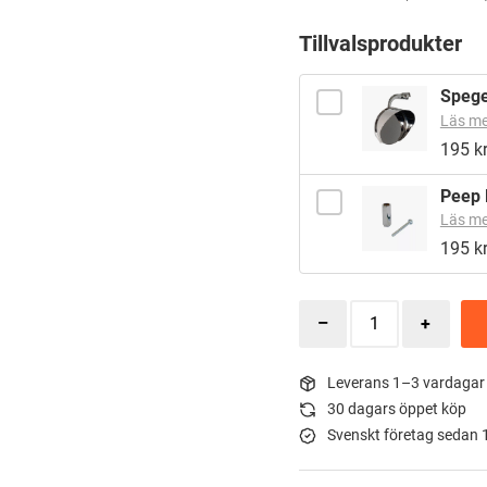
Tillvalsprodukter
Spege
Läs me
195
k
Peep 
Läs me
195
k
Leverans 1–3 vardagar
30 dagars öppet köp
Svenskt företag sedan