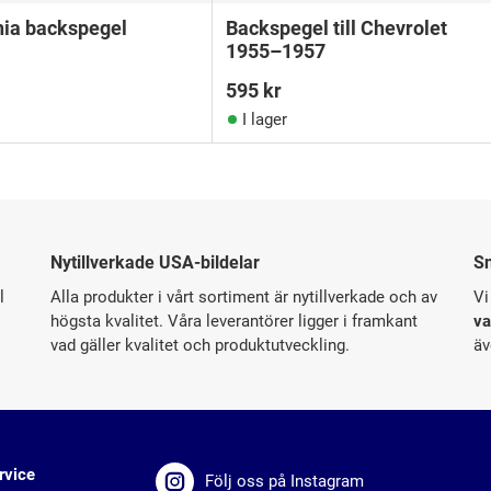
nia backspegel
Backspegel till Chevrolet
1955–1957
595
kr
I lager
Nytillverkade USA-bildelar
S
l
Alla produkter i vårt sortiment är nytillverkade och av
Vi
högsta kvalitet. Våra leverantörer ligger i framkant
va
vad gäller kvalitet och produktutveckling.
äv
rvice
Följ oss på Instagram