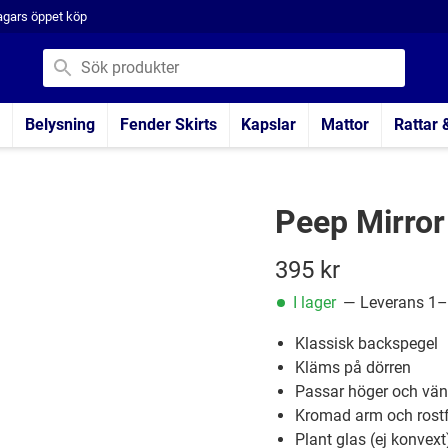
agars öppet köp
Belysning
Fender Skirts
Kapslar
Mattor
Rattar 
Peep Mirror
395
kr
I lager
— Leverans 1–
Klassisk backspegel
Kläms på dörren
Passar höger och vän
Kromad arm och rostf
Plant glas (ej konvext