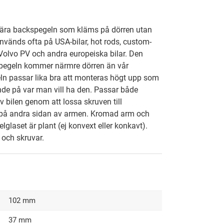
lära backspegeln som kläms på dörren utan
Används ofta på USA-bilar, hot rods, custom-
olvo PV och andra europeiska bilar. Den
spegeln kommer närmre dörren än vår
ln passar lika bra att monteras högt upp som
nde på var man vill ha den. Passar både
v bilen genom att lossa skruven till
 på andra sidan av armen. Kromad arm och
elglaset är plant (ej konvext eller konkavt).
och skruvar.
102 mm
37 mm