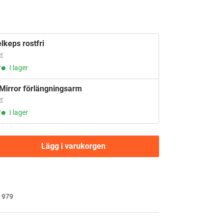
lkeps rostfri
r
r
I lager
Mirror förlängningsarm
r
r
I lager
Lägg i varukorgen
 1979