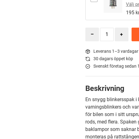
Välj p
195 kr
Leverans 1–3 vardagar
30 dagars öppet köp
Svenskt företag sedan
Beskrivning
En snygg blinkersspak i
varningsblinkers och van
för bilen som i sitt ursp
rods, med flera. Spaken g
baklampor som saknar b
monteras på rattstånge