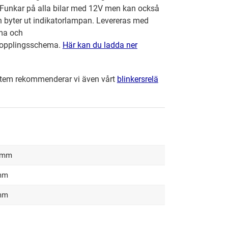
 Funkar på alla bilar med 12V men kan också
 byter ut indikatorlampan. Levereras med
ma och
/kopplingsschema.
Här kan du ladda ner
stem rekommenderar vi även vårt
blinkersrelä
 mm
mm
mm