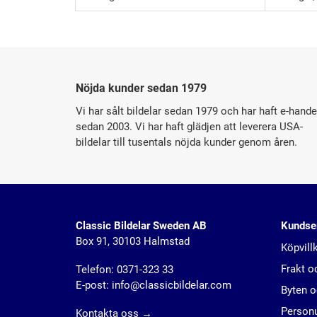
Nöjda kunder sedan 1979
Vi har sålt bildelar sedan 1979 och har haft e-hande
sedan 2003. Vi har haft glädjen att leverera USA-
bildelar till tusentals nöjda kunder genom åren.
Classic Bildelar Sweden AB
Kundse
Box 91, 30103 Halmstad
Köpvill
Frakt o
Telefon:
0371-323 33
E-post:
info@classicbildelar.com
Byten o
Personu
Kontakta oss
→