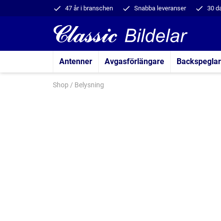
47 år i branschen
Snabba leveranser
30 d
Antenner
Avgasförlängare
Backspeglar
Shop
/
Belysning