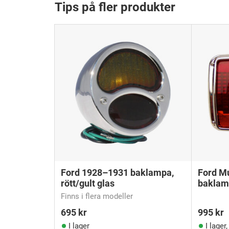
Tips på fler produkter
Ford 1928–1931 baklampa,
Ford M
rött/gult glas
baklam
Finns i flera modeller
695
kr
995
kr
I lager
I lager,