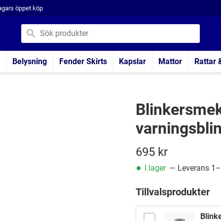
agars öppet köp
Belysning
Fender Skirts
Kapslar
Mattor
Rattar 
Blinkersme
varningsbli
695
kr
I lager
— Leverans 1–
Tillvalsprodukter
Blink