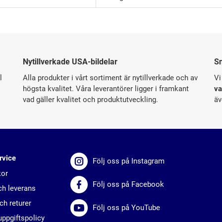
Nytillverkade USA-bildelar
S
l
Alla produkter i vårt sortiment är nytillverkade och av
Vi
högsta kvalitet. Våra leverantörer ligger i framkant
va
vad gäller kvalitet och produktutveckling.
äv
rvice
Följ oss på Instagram
kor
Följ oss på Facebook
ch leverans
ch returer
Följ oss på YouTube
ppgiftspolicy