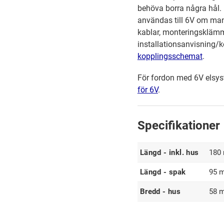
behöva borra några hål.
användas till 6V om man
kablar, monteringskläm
installationsanvisning
kopplingsschemat
.
För fordon med 6V elsy
för 6V
.
Specifikationer
Längd - inkl. hus
180
Längd - spak
95 
Bredd - hus
58 