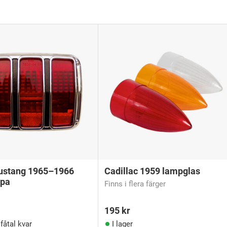
ustang 1965–1966
Cadillac 1959 lampglas
pa
Finns i flera färger
195
kr
 fåtal kvar
I lager