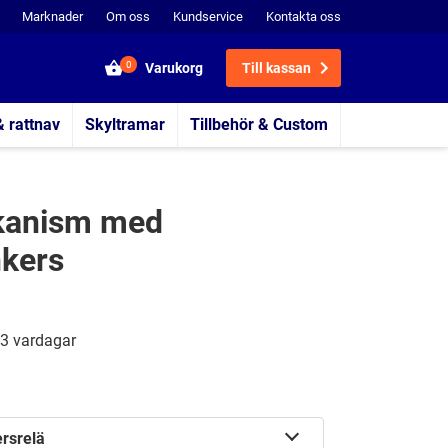
Marknader
Om oss
Kundservice
Kontakta oss
0
Varukorg
Till kassan
& rattnav
Skyltramar
Tillbehör & Custom
kanism med
nkers
3 vardagar
ersrelä