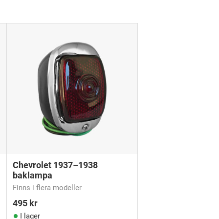
Chevrolet 1937–1938
baklampa
Finns i flera modeller
495
kr
I lager