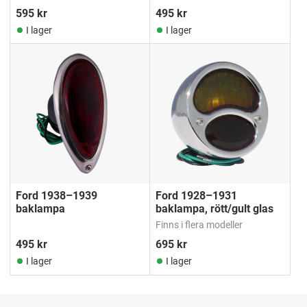
595
kr
495
kr
I lager
I lager
Ford 1938–1939
Ford 1928–1931
baklampa
baklampa, rött/gult glas
Finns i flera modeller
495
kr
695
kr
I lager
I lager