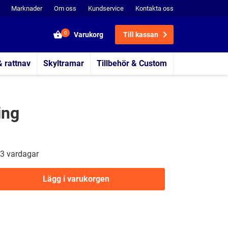
Marknader
Om oss
Kundservice
Kontakta oss
0
Varukorg
Till kassan
& rattnav
Skyltramar
Tillbehör & Custom
ing
3 vardagar
Lägg i varukorgen