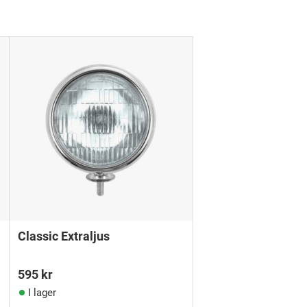
Classic Extraljus
595
kr
I lager