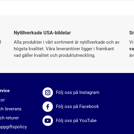
Nytillverkade USA-bildelar
S
l
Alla produkter i vårt sortiment är nytillverkade och av
Vi
högsta kvalitet. Våra leverantörer ligger i framkant
va
vad gäller kvalitet och produktutveckling.
äv
rvice
Följ oss på Instagram
kor
Följ oss på Facebook
ch leverans
ch returer
Följ oss på YouTube
ppgiftspolicy