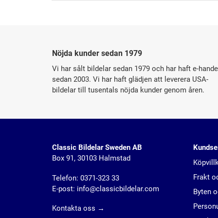
Nöjda kunder sedan 1979
Vi har sålt bildelar sedan 1979 och har haft e-hande
sedan 2003. Vi har haft glädjen att leverera USA-
bildelar till tusentals nöjda kunder genom åren.
Classic Bildelar Sweden AB
Kundse
Box 91, 30103 Halmstad
Köpvill
Frakt o
Telefon:
0371-323 33
E-post:
info@classicbildelar.com
Byten o
Personu
Kontakta oss
→