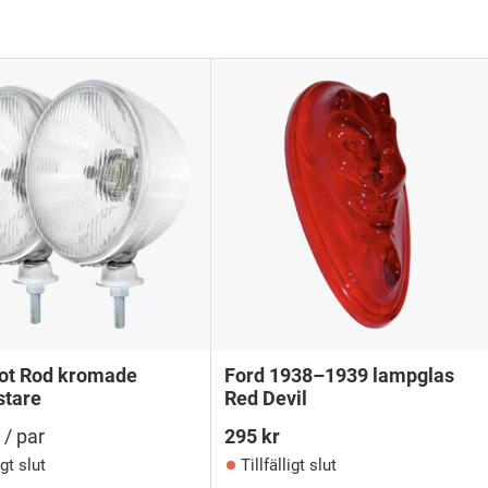
Hot Rod kromade
Ford 1938–1939 lampglas
stare
Red Devil
/ par
295
kr
igt slut
Tillfälligt slut