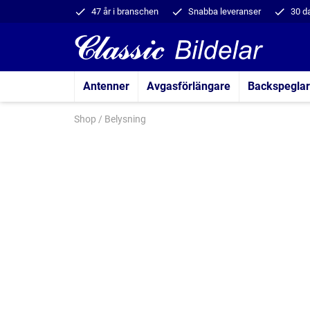
47 år i branschen
Snabba leveranser
30 d
Antenner
Avgasförlängare
Backspeglar
Shop
/
Belysning