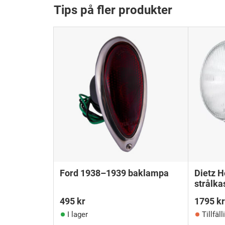
Tips på fler produkter
Ford 1938–1939 baklampa
Dietz 
strålka
495
kr
1795
kr
I lager
Tillfäll