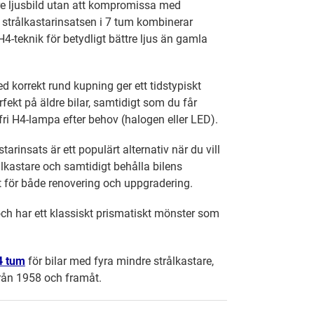
tre ljusbild utan att kompromissa med
 strålkastarinsatsen i 7 tum kombinerar
4-teknik för betydligt bättre ljus än gamla
 korrekt rund kupning ger ett tidstypiskt
ekt på äldre bilar, samtidigt som du får
alfri H4-lampa efter behov (halogen eller LED).
tarinsats är ett populärt alternativ när du vill
lkastare och samtidigt behålla bilens
t för både renovering och uppgradering.
och har ett klassiskt prismatiskt mönster som
4 tum
för bilar med fyra mindre strålkastare,
från 1958 och framåt.