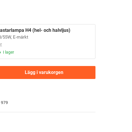
kastarlampa H4 (hel- och halvljus)
0/55W, E-märkt
r
I lager
Lägg i varukorgen
 1979