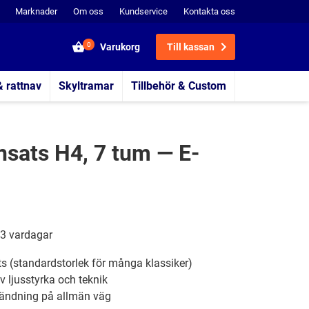
Marknader
Om oss
Kundservice
Kontakta oss
0
Varukorg
Till kassan
& rattnav
Skyltramar
Tillbehör & Custom
insats H4, 7 tum — E-
3 vardagar
ts (standardstorlek för många klassiker)
lv ljusstyrka och teknik
nvändning på allmän väg