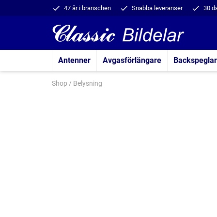
47 år i branschen
Snabba leveranser
30 d
Antenner
Avgasförlängare
Backspeglar
Shop
/
Belysning