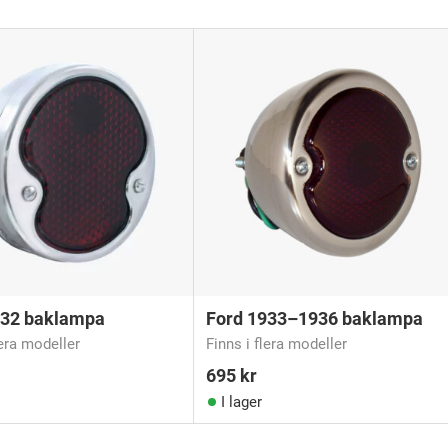
932 baklampa
Ford 1933–1936 baklampa
lera modeller
Finns i flera modeller
695
kr
I lager