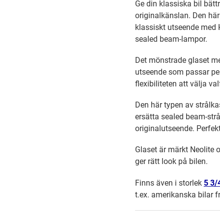
Ge din klassiska bil bät
originalkänslan. Den här
klassiskt utseende med H
sealed beam-lampor.
Det mönstrade glaset med
utseende som passar perf
flexibiliteten att välja v
Den här typen av strålkas
ersätta sealed beam-strå
originalutseende. Perfek
Glaset är märkt Neolite 
ger rätt look på bilen.
Finns även i storlek
5 3/
t.ex. amerikanska bilar 