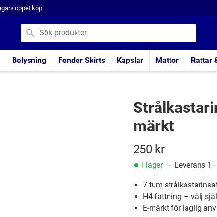
agars öppet köp
Belysning
Fender Skirts
Kapslar
Mattor
Rattar 
Strålkastar
märkt
250
kr
I lager
— Leverans 1–
7 tum strålkastarinsa
H4-fattning – välj sjä
E-märkt för laglig a