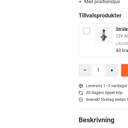
Med positionsljus
Tillvalsprodukter
Strål
12V 6
Läs me
40
kr
Leverans 1–3 vardagar
30 dagars öppet köp
Svenskt företag sedan
Beskrivning