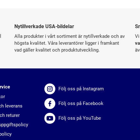
Nytillverkade USA-bildelar
S
l
Alla produkter i vårt sortiment är nytillverkade och av
Vi
högsta kvalitet. Våra leverantörer ligger i framkant
va
vad gäller kvalitet och produktutveckling.
äv
rvice
Följ oss på Instagram
kor
Följ oss på Facebook
ch leverans
ch returer
Följ oss på YouTube
ppgiftspolicy
policy