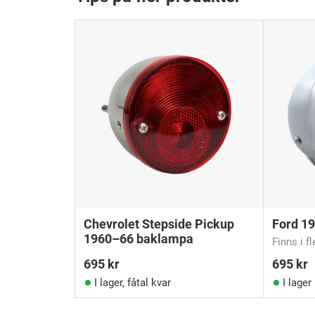
Chevrolet Stepside Pickup
Ford 1
1960–66 baklampa
Finns i f
695
kr
695
kr
I lager, fåtal kvar
I lager