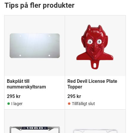
Tips på fler produkter
Bakplåt till
Red Devil License Plate
nummerskyltsram
Topper
295
kr
295
kr
I lager
Tillfälligt slut