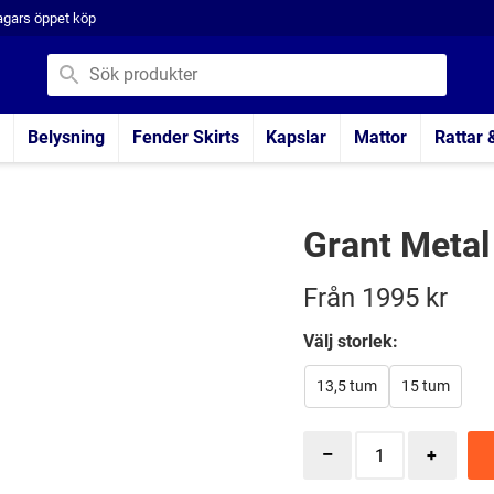
agars öppet köp
Belysning
Fender Skirts
Kapslar
Mattor
Rattar 
Grant Metal 
Från
1995
kr
Välj storlek:
13,5 tum
15 tum