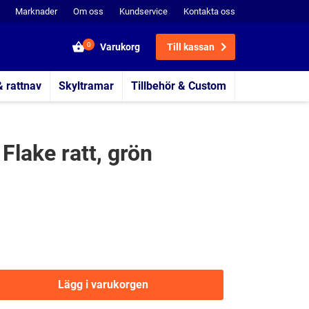
Marknader
Om oss
Kundservice
Kontakta oss
0
Varukorg
Till kassan
& rattnav
Skyltramar
Tillbehör & Custom
Flake ratt, grön
Lägg i varukorgen