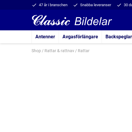
47 år i branschen
Snabba leveranser
30 d
Antenner
Avgasförlängare
Backspeglar
Shop
/
Rattar & rattnav
/
Rattar