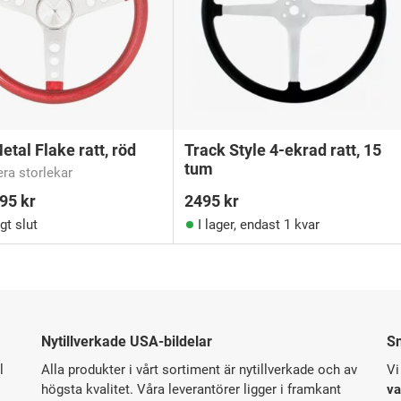
etal Flake ratt, röd
Track Style 4-ekrad ratt, 15
tum
lera storlekar
995
kr
2495
kr
igt slut
I lager, endast 1 kvar
Nytillverkade USA-bildelar
S
l
Alla produkter i vårt sortiment är nytillverkade och av
Vi
högsta kvalitet. Våra leverantörer ligger i framkant
va