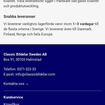
kvalitet. Våra leverantörer ligger i framkant vad gäller kvalitet
och produktutveckling.
Snabba leveranser
Vi levererar vanligtvis lagerförda varor inom
1–3 vardagar
till
de flesta orterna i Sverige. Vi levererar även till Danmark,
Finland, Norge och hela Europa.
Classic Bildelar Sweden AB
Box 91, 30103 Halmstad
Telefon:
0371-323 33
E-post:
info@classicbildelar.com
Kontakta oss
→
Kundservice
Köpvillkor