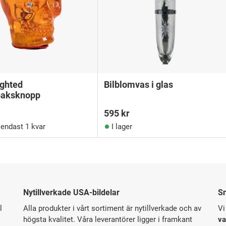
ighted
Bilblomvas i glas
paksknopp
595
kr
, endast 1 kvar
I lager
Nytillverkade USA-bildelar
S
l
Alla produkter i vårt sortiment är nytillverkade och av
Vi
högsta kvalitet. Våra leverantörer ligger i framkant
va