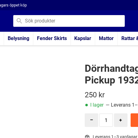
agars öppet köp
Belysning
Fender Skirts
Kapslar
Mattor
Rattar 
Dörrhandtag 
Pickup 193
250
kr
I lager
— Leverans 1–
Leverans 1–3 vardagar