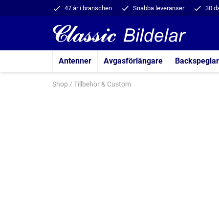
47 år i branschen
Snabba leveranser
30 d
Antenner
Avgasförlängare
Backspeglar
Shop
/
Tillbehör & Custom