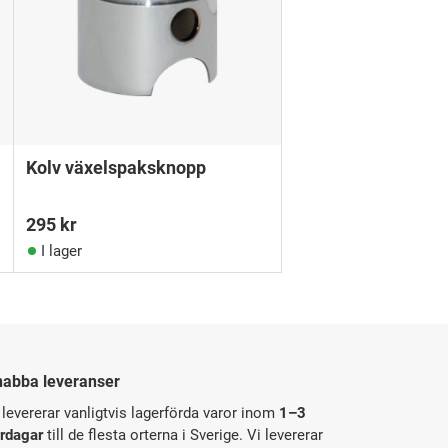
Kolv växelspaksknopp
295
kr
I lager
nabba leveranser
 levererar vanligtvis lagerförda varor inom
1–3
rdagar
till de flesta orterna i Sverige. Vi levererar