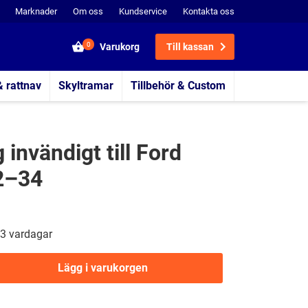
Marknader
Om oss
Kundservice
Kontakta oss
0
Varukorg
Till kassan
& rattnav
Skyltramar
Tillbehör & Custom
invändigt till Ford
2–34
3 vardagar
Lägg i varukorgen