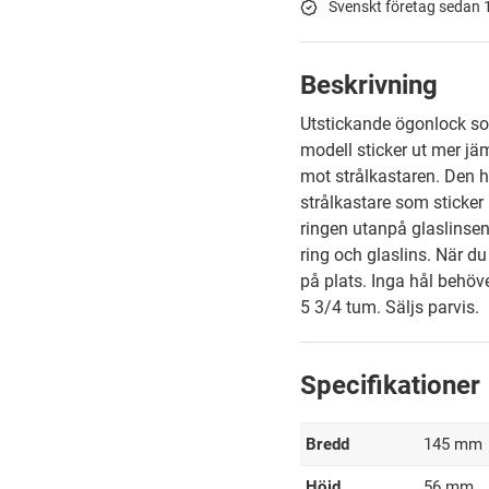
Svenskt företag sedan
Beskrivning
Utstickande ögonlock so
modell sticker ut mer jä
mot strålkastaren. Den 
strålkastare som sticker
ringen utanpå glaslinse
ring och glaslins. När du
på plats. Inga hål behöve
5 3/4 tum. Säljs parvis.
Specifikationer
Bredd
145 mm
Höjd
56 mm