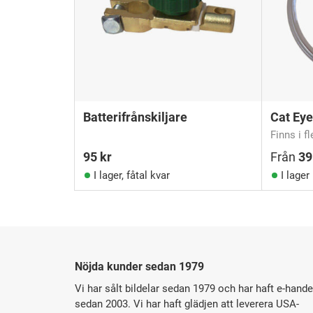
Batterifrånskiljare
Cat Eye
Finns i f
95
kr
Från
3
I lager, fåtal kvar
I lager
Nöjda kunder sedan 1979
Vi har sålt bildelar sedan 1979 och har haft e-hande
sedan 2003. Vi har haft glädjen att leverera USA-