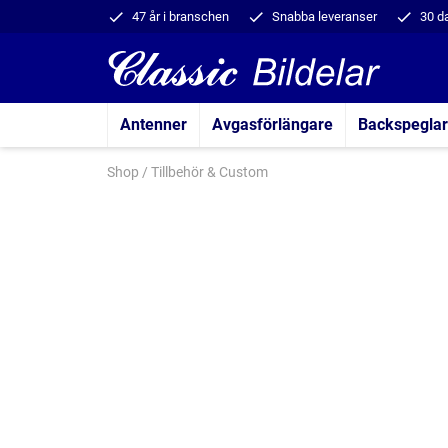
47 år i branschen
Snabba leveranser
30 d
Antenner
Avgasförlängare
Backspeglar
Shop
/
Tillbehör & Custom