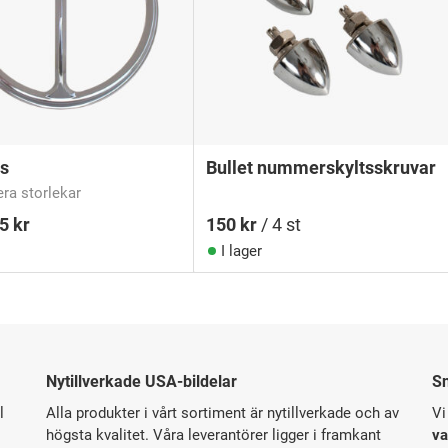
s
Bullet nummerskyltsskruvar
lera storlekar
95
kr
150
kr
/ 4 st
I lager
Nytillverkade USA-bildelar
S
l
Alla produkter i vårt sortiment är nytillverkade och av
Vi
högsta kvalitet. Våra leverantörer ligger i framkant
va