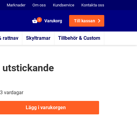
Marknader
Om oss
Kundservice
Kontakta oss
0
Varukorg
Till kassan
& rattnav
Skyltramar
Tillbehör & Custom
 utstickande
3 vardagar
Lägg i varukorgen