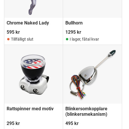
Chrome Naked Lady
Bullhorn
595
kr
1295
kr
Tillfälligt slut
I lager, fåtal kvar
Rattspinner med motiv
Blinkersomkopplare
(blinkersmekanism)
295
kr
495
kr