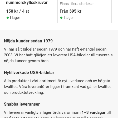
nummerskyltsskruvar
Finns i flera storlekar
150
kr
/ 4 st
Från
395
kr
I lager
I lager
Nöjda kunder sedan 1979
Vi har sålt bildelar sedan 1979 och har haft e-handel sedan
2003. Vi har haft glädjen att leverera USA-bildelar till tusentals
nöjda kunder genom åren.
Nytillverkade USA-bildelar
Alla produkter i vårt sortiment är nytillverkade och av högsta
kvalitet. Våra leverantörer ligger i framkant vad gäller kvalitet
och produktutveckling.
Snabba leveranser
Vi levererar vanligtvis lagerförda varor inom
1–3 vardagar
till