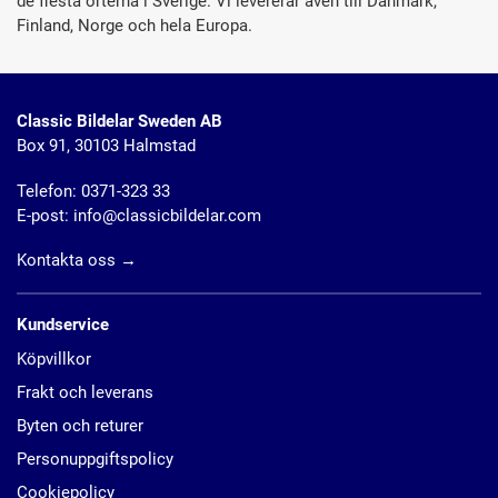
de flesta orterna i Sverige. Vi levererar även till Danmark,
Finland, Norge och hela Europa.
Classic Bildelar Sweden AB
Box 91, 30103 Halmstad
Telefon:
0371-323 33
E-post:
info@classicbildelar.com
Kontakta oss
→
Kundservice
Köpvillkor
Frakt och leverans
Byten och returer
Personuppgiftspolicy
Cookiepolicy