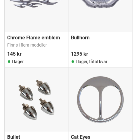
Chrome Flame emblem
Bullhorn
Finns i flera modeller
145
kr
1295
kr
I lager
I lager, fåtal kvar
Bullet
Cat Eyes