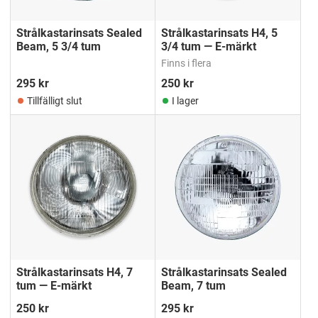
Strålkastarinsats Sealed
Strålkastarinsats H4, 5
Beam, 5 3/4 tum
3/4 tum — E-märkt
Finns i flera
295
kr
250
kr
Tillfälligt slut
I lager
Strålkastarinsats H4, 7
Strålkastarinsats Sealed
tum — E-märkt
Beam, 7 tum
250
kr
295
kr