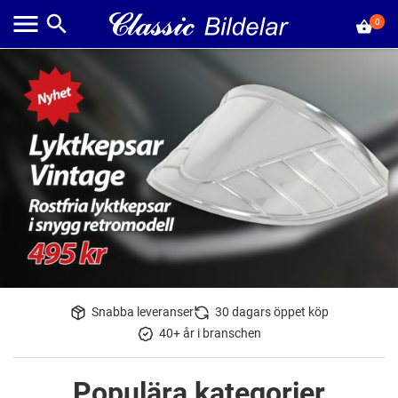
0
Snabba leveranser
30 dagars öppet köp
40+ år i branschen
Populära kategorier